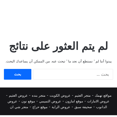
لم يتم العثور على نتائج
يبدوا أننا لم ’ نستطع أن نجد ما ’ تبحث عنه. من الممكن أن يساعدك البحث.
البحث
عن:
مواقع تهمك -
متجر العثيم
-
عروض الكويت
-
متجر بنده
-
عروض العثيم
-
عروض الامارات
-
موقع امازون
-
عروض التميمي
-
م
وقع نون
-
عروض
الدانوب
-
صحيفة سبق
-
عروض الراية
-
موقع حراج
-
متجر شي ان