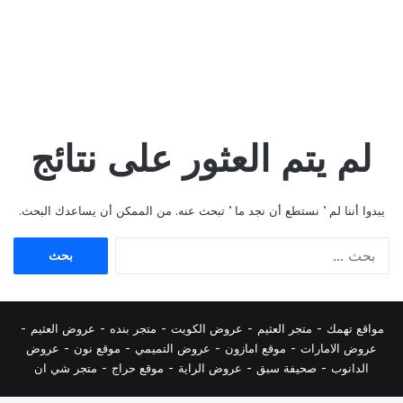
لم يتم العثور على نتائج
يبدوا أننا لم ’ نستطع أن نجد ما ’ تبحث عنه. من الممكن أن يساعدك البحث.
البحث
عن:
مواقع تهمك -
متجر العثيم
-
عروض الكويت
-
متجر بنده
-
عروض العثيم
-
عروض الامارات
-
موقع امازون
-
عروض التميمي
-
م
وقع نون
-
عروض
الدانوب
-
صحيفة سبق
-
عروض الراية
-
موقع حراج
-
متجر شي ان