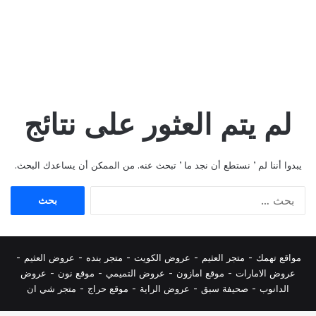
لم يتم العثور على نتائج
يبدوا أننا لم ’ نستطع أن نجد ما ’ تبحث عنه. من الممكن أن يساعدك البحث.
البحث
عن:
مواقع تهمك -
متجر العثيم
-
عروض الكويت
-
متجر بنده
-
عروض العثيم
-
عروض الامارات
-
موقع امازون
-
عروض التميمي
-
م
وقع نون
-
عروض
الدانوب
-
صحيفة سبق
-
عروض الراية
-
موقع حراج
-
متجر شي ان