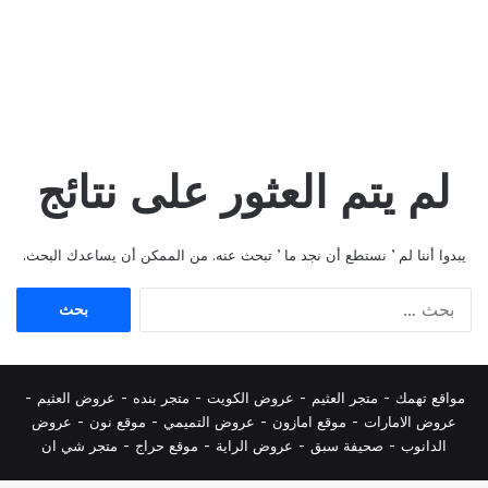
لم يتم العثور على نتائج
يبدوا أننا لم ’ نستطع أن نجد ما ’ تبحث عنه. من الممكن أن يساعدك البحث.
البحث
عن:
مواقع تهمك -
متجر العثيم
-
عروض الكويت
-
متجر بنده
-
عروض العثيم
-
عروض الامارات
-
موقع امازون
-
عروض التميمي
-
م
وقع نون
-
عروض
الدانوب
-
صحيفة سبق
-
عروض الراية
-
موقع حراج
-
متجر شي ان