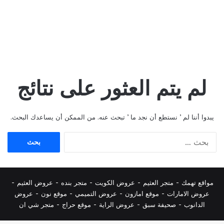
لم يتم العثور على نتائج
يبدوا أننا لم ’ نستطع أن نجد ما ’ تبحث عنه. من الممكن أن يساعدك البحث.
البحث
عن:
مواقع تهمك -
متجر العثيم
-
عروض الكويت
-
متجر بنده
-
عروض العثيم
-
عروض الامارات
-
موقع امازون
-
عروض التميمي
-
م
وقع نون
-
عروض
الدانوب
-
صحيفة سبق
-
عروض الراية
-
موقع حراج
-
متجر شي ان