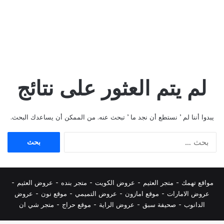
لم يتم العثور على نتائج
يبدوا أننا لم ’ نستطع أن نجد ما ’ تبحث عنه. من الممكن أن يساعدك البحث.
البحث
عن:
مواقع تهمك -
متجر العثيم
-
عروض الكويت
-
متجر بنده
-
عروض العثيم
-
عروض الامارات
-
موقع امازون
-
عروض التميمي
-
م
وقع نون
-
عروض
الدانوب
-
صحيفة سبق
-
عروض الراية
-
موقع حراج
-
متجر شي ان