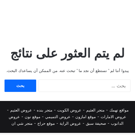
لم يتم العثور على نتائج
يبدوا أننا لم ’ نستطع أن نجد ما ’ تبحث عنه. من الممكن أن يساعدك البحث.
البحث
عن:
مواقع تهمك -
متجر العثيم
-
عروض الكويت
-
متجر بنده
-
عروض العثيم
-
عروض الامارات
-
موقع امازون
-
عروض التميمي
-
م
وقع نون
-
عروض
الدانوب
-
صحيفة سبق
-
عروض الراية
-
موقع حراج
-
متجر شي ان