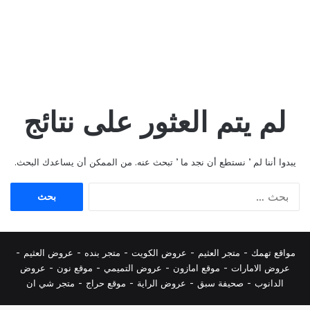
لم يتم العثور على نتائج
يبدوا أننا لم ’ نستطع أن نجد ما ’ تبحث عنه. من الممكن أن يساعدك البحث.
البحث
عن:
مواقع تهمك -
متجر العثيم
-
عروض الكويت
-
متجر بنده
-
عروض العثيم
-
عروض الامارات
-
موقع امازون
-
عروض التميمي
-
م
وقع نون
-
عروض
الدانوب
-
صحيفة سبق
-
عروض الراية
-
موقع حراج
-
متجر شي ان