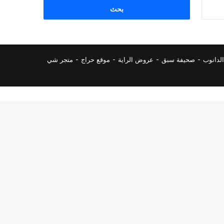
البحث
عن:
لدانوب
-
صحيفة سبق
-
عروض الراية
-
موقع حراج
-
متجر شي