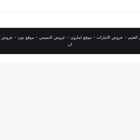
لعثيم
-
عروض الامارات
-
موقع امازون
-
عروض التميمي
-
م
وقع نون
-
عروض ا
ان