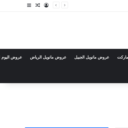
تسجيل الدخول
مقال عشوائي
إضافة عمود جا
ماركت
عروض مانويل الجبيل
عروض مانويل الرياض
عروض اليوم ا