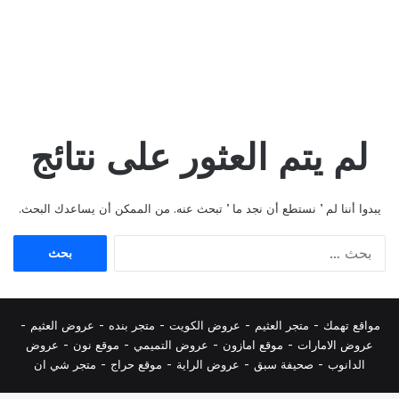
لم يتم العثور على نتائج
يبدوا أننا لم ’ نستطع أن نجد ما ’ تبحث عنه. من الممكن أن يساعدك البحث.
البحث
عن:
مواقع تهمك -
متجر العثيم
-
عروض الكويت
-
متجر بنده
-
عروض العثيم
-
عروض الامارات
-
موقع امازون
-
عروض التميمي
-
م
وقع نون
-
عروض
الدانوب
-
صحيفة سبق
-
عروض الراية
-
موقع حراج
-
متجر شي ان