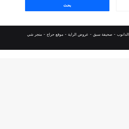
البحث
عن:
لدانوب
-
صحيفة سبق
-
عروض الراية
-
موقع حراج
-
متجر شي