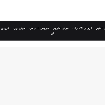
لعثيم
-
عروض الامارات
-
موقع امازون
-
عروض التميمي
-
م
وقع نون
-
عروض ا
ان