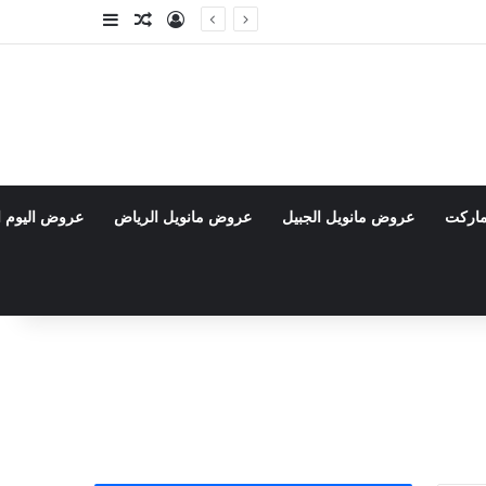
تسجيل الدخول
مقال عشوائي
إضافة عمود جا
ماركت
عروض مانويل الجبيل
عروض مانويل الرياض
عروض اليوم ا