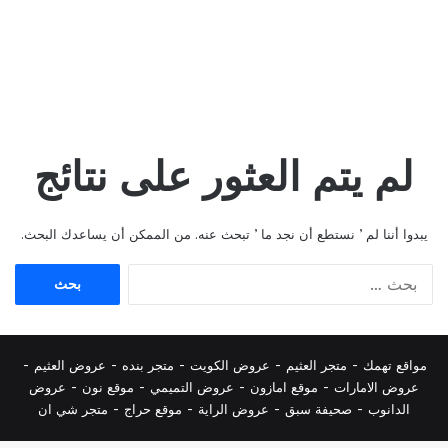
لم يتم العثور على نتائج
يبدوا أننا لم ’ نستطع أن نجد ما ’ تبحث عنه. من الممكن أن يساعدك البحث.
البحث
عن:
مواقع تهمك -
متجر العثيم
-
عروض الكويت
-
متجر بنده
-
عروض العثيم
-
عروض الامارات
-
موقع امازون
-
عروض التميمي
-
م
وقع نون
-
عروض
الدانوب
-
صحيفة سبق
-
عروض الراية
-
موقع حراج
-
متجر شي ان