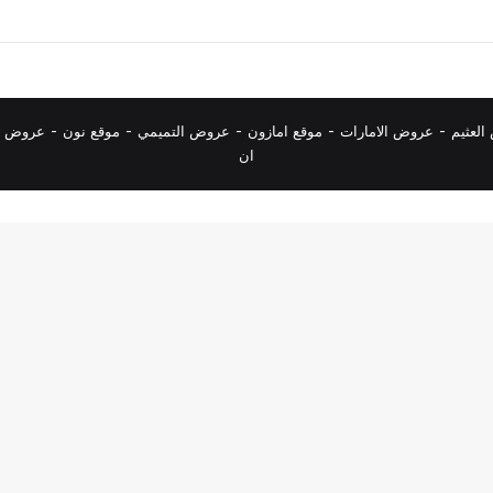
لعثيم
-
عروض الامارات
-
موقع امازون
-
عروض التميمي
-
م
وقع نون
-
عروض ا
ان