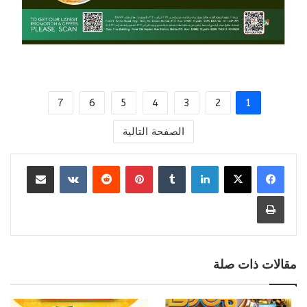
7
6
5
4
3
2
1
الصفحة التالية
لينكدإن
بينتيريست
مشاركة عبر البريد
طباعة
مقالات ذات صلة