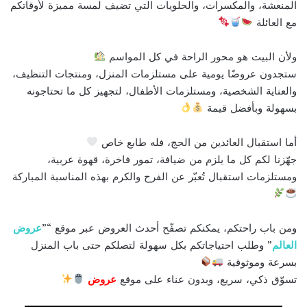
المنعشة، والمكسرات، والحلويات التي تضيف لمسة مميزة لأوقاتكم
مع العائلة
ولأن البيت هو محور الراحة في كل المواسم
ستجدون عروضًا يومية على مستلزمات المنزل، ومنتجات التنظيف،
والعناية الشخصية، ومستلزمات الأطفال، لتجهيز كل ما تحتاجونه
بسهولة وبأفضل قيمة
أما استقبال العائدين من الحج، فله طابع خاص
جهّزنا لكم كل ما يلزم من ضيافة، تمور فاخرة، قهوة عربية،
ومستلزمات استقبال تُعبّر عن الفرح والكرم بهذه المناسبة المباركة
ومن باب راحتكم، يمكنكم تصفّح أحدث العروض عبر موقع “”
عروض
العالم
” وطلب احتياجاتكم بكل سهولة لتصلكم حتى باب المنزل
بسرعة وموثوقية
تسوّق ذكي، سريع، وبدون عناء على موقع
عروض