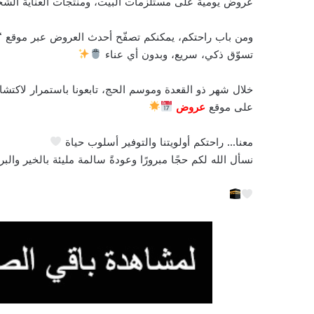
عروض يومية على مستلزمات البيت، ومنتجات العناية الشخص
ومن باب راحتكم، يمكنكم تصفّح أحدث العروض عبر موقع “
تسوّق ذكي، سريع، وبدون أي عناء
خلال شهر ذو القعدة وموسم الحج، تابعونا باستمرار لاكتش
على موقع
عروض
معنا… راحتكم أولويتنا والتوفير أسلوب حياة
نسأل الله لكم حجًا مبرورًا وعودةً سالمة مليئة بالخير والب