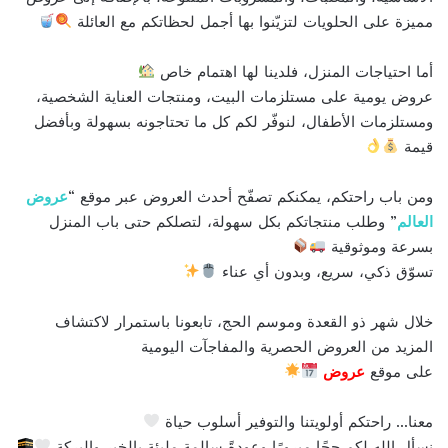
مميزة على الحلويات لتزيّنوا بها أجمل لحظاتكم مع العائلة
أما احتياجات المنزل، فلدينا لها اهتمام خاص
عروض يومية على مستلزمات البيت، ومنتجات العناية الشخصية،
ومستلزمات الأطفال، لنوفّر لكم كل ما تحتاجونه بسهولة وبأفضل
قيمة
ومن باب راحتكم، يمكنكم تصفّح أحدث العروض عبر موقع “
عروض
العالم
” وطلب منتجاتكم بكل سهولة، لتصلكم حتى باب المنزل
بسرعة وموثوقية
تسوّق ذكي، سريع، وبدون أي عناء
خلال شهر ذو القعدة وموسم الحج، تابعونا باستمرار لاكتشاف
المزيد من العروض الحصرية والمفاجآت اليومية
على موقع
عروض
معنا… راحتكم أولويتنا والتوفير أسلوب حياة
نسأل الله لكم حجًا مبرورًا وعودةً سالمة مليئة بالخير والبركة