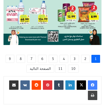
9
8
7
6
5
4
3
2
1
10
11
الصفحة التالية
لينكدإن
بينتيريست
مشاركة عبر البريد
طباعة