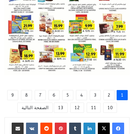
9
8
7
6
5
4
3
2
1
10
11
12
13
الصفحة التالية
لينكدإن
بينتيريست
مشاركة عبر البريد