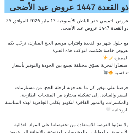
ذو القعدة 1447 عروض عيد الأضحى
عروض التميمي حفر الباطن الأسبوعية 13 مايو 2026 الموافق 25
ذو القعدة 1447 عروض عيد الأضحى
مع حلول شهر ذو القعدة واقتراب موسم الحج المبارك، نرحّب بكم
بعروض خاصة صُمّمت لتواكب هذه الفترة
المميزة
استعدّوا لتجربة تسوّق مختلفة تجمع بين الجودة والتوفير بأسعار
تنافسية
حرصنا على توفير كل ما تحتاجونه لرحلة الحج، من مستلزمات
السفر والعبادة، إلى تشكيلة مختارة من المنتجات الطازجة،
والمكسرات، والتمور الفاخرة لتكونوا بكامل الجاهزية لهذه المناسبة
الروحانية
ولا تفوّتوا الفرصة للاستفادة من تخفيضاتنا على المواد الغذائية
الأساسية، والمعلبات، والمشروبات المتنوعة، بالإضافة إلى عروض