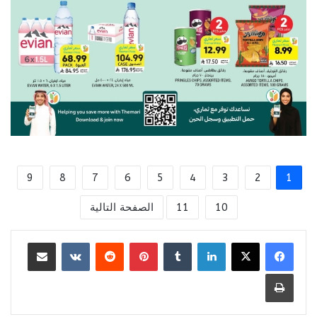
9
8
7
6
5
4
3
2
1
10
11
الصفحة التالية
لينكدإن
بينتيريست
مشاركة عبر البريد
طباعة