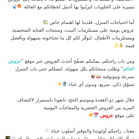
مميزة على الحلويات لتزيّنوا بها أجمل لحظاتكم مع العائلة
أما احتياجات المنزل، فلدينا لها اهتمام خاص
عروض يومية على مستلزمات البيت، ومنتجات العناية الشخصية،
ومستلزمات الأطفال، لنوفّر لكم كل ما تحتاجونه بسهولة وبأفضل
قيمة
ومن باب راحتكم، يمكنكم تصفّح أحدث العروض عبر موقع “
عروض
العالم
” وطلب منتجاتكم بكل سهولة، لتصلكم حتى باب المنزل
بسرعة وموثوقية
تسوّق ذكي، سريع، وبدون أي عناء
خلال شهر ذو القعدة وموسم الحج، تابعونا باستمرار لاكتشاف
المزيد من العروض الحصرية والمفاجآت اليومية
على موقع
عروض
معنا… راحتكم أولويتنا والتوفير أسلوب حياة
نسأل الله لكم حجًا مبرورًا وعودةً سالمة مليئة بالخير والبركة