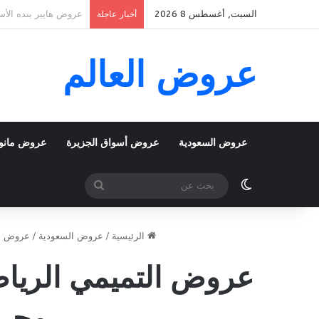
السبت, أغسطس 8 2026
عروض بنده الأسبوعية 5 اغسطس 2026 الموافق 22 صفر 1448 k To School
أخبار عاجلة
عروض العالم
عروض السعودية
عروض أسواق الجزيرة
عروض مانو
الوضع المظلم
بحث
عن
الرئيسية
/
عروض السعودية
/
عروض ال
محرم 1448 توفير ي