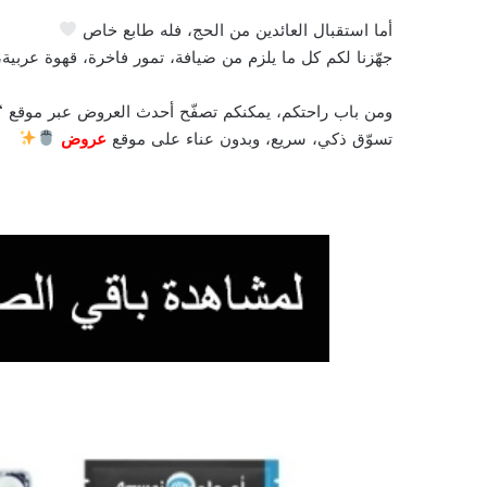
أما استقبال العائدين من الحج، فله طابع خاص
جهّزنا لكم كل ما يلزم من ضيافة، تمور فاخرة، قهوة عربية،
ومن باب راحتكم، يمكنكم تصفّح أحدث العروض عبر موقع “
تسوّق ذكي، سريع، وبدون عناء على موقع
عروض