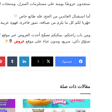
ستجدون عروضًا يومية على مستلزمات المنزل، ومنتجات الت
أما استقبال العائدين من الحج، فله طابع خاص
جهّزنا لكم كل ما يلزم من ضيافة، تمور فاخرة، قهوة عربية،
ومن باب راحتكم، يمكنكم تصفّح أحدث العروض عبر موقع “
تسوّق ذكي، سريع، وبدون عناء على موقع
عروض
لينكدإن
فيسبوك
‫X
مقالات ذات صلة