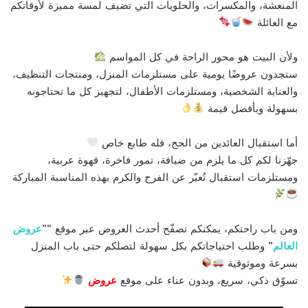
المنعشة، والمكسرات، والحلويات التي تضيف لمسة مميزة لأوقاتكم
مع العائلة
ولأن البيت هو محور الراحة في كل المواسم
ستجدون عروضًا يومية على مستلزمات المنزل، ومنتجات التنظيف،
والعناية الشخصية، ومستلزمات الأطفال، لتجهيز كل ما تحتاجونه
بسهولة وبأفضل قيمة
أما استقبال العائدين من الحج، فله طابع خاص
جهّزنا لكم كل ما يلزم من ضيافة، تمور فاخرة، قهوة عربية،
ومستلزمات استقبال تُعبّر عن الفرح والكرم بهذه المناسبة المباركة
ومن باب راحتكم، يمكنكم تصفّح أحدث العروض عبر موقع “”
عروض
العالم
” وطلب احتياجاتكم بكل سهولة لتصلكم حتى باب المنزل
بسرعة وموثوقية
تسوّق ذكي، سريع، وبدون عناء على موقع
عروض