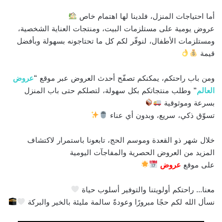
أما احتياجات المنزل، فلدينا لها اهتمام خاص
عروض يومية على مستلزمات البيت، ومنتجات العناية الشخصية،
ومستلزمات الأطفال، لنوفّر لكم كل ما تحتاجونه بسهولة وبأفضل
قيمة
ومن باب راحتكم، يمكنكم تصفّح أحدث العروض عبر موقع “
عروض
العالم
” وطلب منتجاتكم بكل سهولة، لتصلكم حتى باب المنزل
بسرعة وموثوقية
تسوّق ذكي، سريع، وبدون أي عناء
خلال شهر ذو القعدة وموسم الحج، تابعونا باستمرار لاكتشاف
المزيد من العروض الحصرية والمفاجآت اليومية
على موقع
عروض
معنا… راحتكم أولويتنا والتوفير أسلوب حياة
نسأل الله لكم حجًا مبرورًا وعودةً سالمة مليئة بالخير والبركة