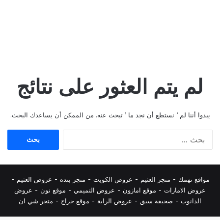
لم يتم العثور على نتائج
يبدوا أننا لم ’ نستطع أن نجد ما ’ تبحث عنه. من الممكن أن يساعدك البحث.
البحث
عن:
مواقع تهمك -
متجر العثيم
-
عروض الكويت
-
متجر بنده
-
عروض العثيم
-
عروض الامارات
-
موقع امازون
-
عروض التميمي
-
م
وقع نون
-
عروض
الدانوب
-
صحيفة سبق
-
عروض الراية
-
موقع حراج
-
متجر شي ان