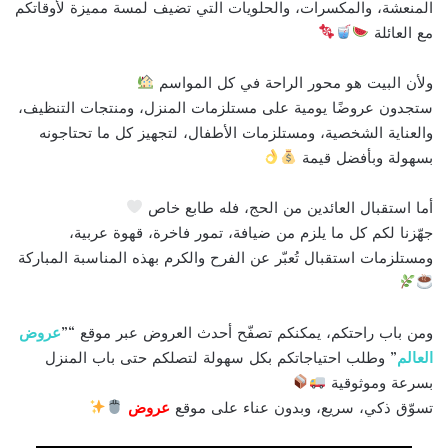
المنعشة، والمكسرات، والحلويات التي تضيف لمسة مميزة لأوقاتكم
مع العائلة
ولأن البيت هو محور الراحة في كل المواسم
ستجدون عروضًا يومية على مستلزمات المنزل، ومنتجات التنظيف،
والعناية الشخصية، ومستلزمات الأطفال، لتجهيز كل ما تحتاجونه
بسهولة وبأفضل قيمة
أما استقبال العائدين من الحج، فله طابع خاص
جهّزنا لكم كل ما يلزم من ضيافة، تمور فاخرة، قهوة عربية،
ومستلزمات استقبال تُعبّر عن الفرح والكرم بهذه المناسبة المباركة
ومن باب راحتكم، يمكنكم تصفّح أحدث العروض عبر موقع “”
عروض
العالم
” وطلب احتياجاتكم بكل سهولة لتصلكم حتى باب المنزل
بسرعة وموثوقية
تسوّق ذكي، سريع، وبدون عناء على موقع
عروض