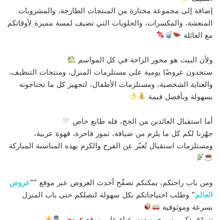
إضافة إلى مجموعة مختارة من المنتجات الطازجة، والمشروبات
المنعشة، والمكسرات، والحلويات التي تضيف لمسة مميزة لأوقاتكم
مع العائلة
ولأن البيت هو محور الراحة في كل المواسم
ستجدون عروضًا يومية على مستلزمات المنزل، ومنتجات التنظيف،
والعناية الشخصية، ومستلزمات الأطفال، لتجهيز كل ما تحتاجونه
بسهولة وبأفضل قيمة
أما استقبال العائدين من الحج، فله طابع خاص
جهّزنا لكم كل ما يلزم من ضيافة، تمور فاخرة، قهوة عربية،
ومستلزمات استقبال تُعبّر عن الفرح والكرم بهذه المناسبة المباركة
ومن باب راحتكم، يمكنكم تصفّح أحدث العروض عبر موقع “”
عروض
العالم
” وطلب احتياجاتكم بكل سهولة لتصلكم حتى باب المنزل
بسرعة وموثوقية
تسوّق ذكي، سريع، وبدون عناء على موقع
عروض