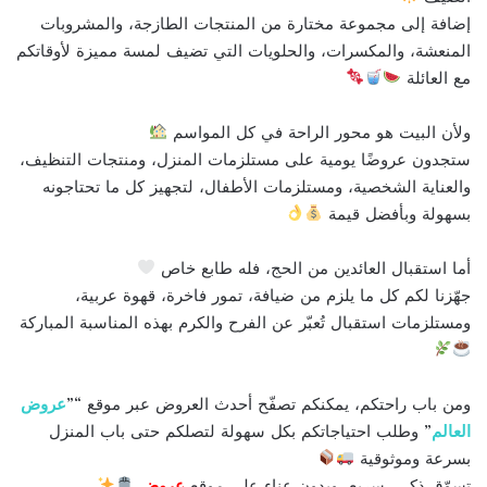
إضافة إلى مجموعة مختارة من المنتجات الطازجة، والمشروبات
المنعشة، والمكسرات، والحلويات التي تضيف لمسة مميزة لأوقاتكم
مع العائلة
ولأن البيت هو محور الراحة في كل المواسم
ستجدون عروضًا يومية على مستلزمات المنزل، ومنتجات التنظيف،
والعناية الشخصية، ومستلزمات الأطفال، لتجهيز كل ما تحتاجونه
بسهولة وبأفضل قيمة
أما استقبال العائدين من الحج، فله طابع خاص
جهّزنا لكم كل ما يلزم من ضيافة، تمور فاخرة، قهوة عربية،
ومستلزمات استقبال تُعبّر عن الفرح والكرم بهذه المناسبة المباركة
ومن باب راحتكم، يمكنكم تصفّح أحدث العروض عبر موقع “”
عروض
العالم
” وطلب احتياجاتكم بكل سهولة لتصلكم حتى باب المنزل
بسرعة وموثوقية
تسوّق ذكي، سريع، وبدون عناء على موقع
عروض