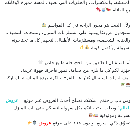
المنعشة، والمكسرات، والحلويات التي تضيف لمسة مميزة لأوقاتكم
مع العائلة
ولأن البيت هو محور الراحة في كل المواسم
ستجدون عروضًا يومية على مستلزمات المنزل، ومنتجات التنظيف،
والعناية الشخصية، ومستلزمات الأطفال، لتجهيز كل ما تحتاجونه
بسهولة وبأفضل قيمة
أما استقبال العائدين من الحج، فله طابع خاص
جهّزنا لكم كل ما يلزم من ضيافة، تمور فاخرة، قهوة عربية،
ومستلزمات استقبال تُعبّر عن الفرح والكرم بهذه المناسبة المباركة
ومن باب راحتكم، يمكنكم تصفّح أحدث العروض عبر موقع “”
عروض
العالم
” وطلب احتياجاتكم بكل سهولة لتصلكم حتى باب المنزل
بسرعة وموثوقية
تسوّق ذكي، سريع، وبدون عناء على موقع
عروض