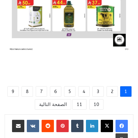
9
8
7
6
5
4
3
2
1
10
11
الصفحة التالية
لينكدإن
بينتيريست
مشاركة عبر البريد
طباعة