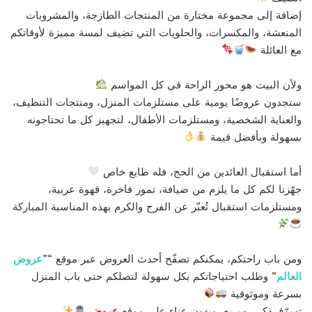
إضافة إلى مجموعة مختارة من المنتجات الطازجة، والمشروبات
المنعشة، والمكسرات، والحلويات التي تضيف لمسة مميزة لأوقاتكم
مع العائلة
ولأن البيت هو محور الراحة في كل المواسم
ستجدون عروضًا يومية على مستلزمات المنزل، ومنتجات التنظيف،
والعناية الشخصية، ومستلزمات الأطفال، لتجهيز كل ما تحتاجونه
بسهولة وبأفضل قيمة
أما استقبال العائدين من الحج، فله طابع خاص
جهّزنا لكم كل ما يلزم من ضيافة، تمور فاخرة، قهوة عربية،
ومستلزمات استقبال تُعبّر عن الفرح والكرم بهذه المناسبة المباركة
ومن باب راحتكم، يمكنكم تصفّح أحدث العروض عبر موقع “”
عروض
العالم
” وطلب احتياجاتكم بكل سهولة لتصلكم حتى باب المنزل
بسرعة وموثوقية
تسوّق ذكي، سريع، وبدون عناء على موقع
عروض