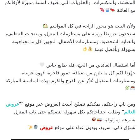
المنعشة، والمكسرات، والحلويات التي تضيف لمسة مميزة لأوقاتكم
مع العائلة
ولأن البيت هو محور الراحة في كل المواسم
ستجدون عروضًا يومية على مستلزمات المنزل، ومنتجات التنظيف،
والعناية الشخصية، ومستلزمات الأطفال، لتجهيز كل ما تحتاجونه
بسهولة وبأفضل قيمة
أما استقبال العائدين من الحج، فله طابع خاص
جهّزنا لكم كل ما يلزم من ضيافة، تمور فاخرة، قهوة عربية،
ومستلزمات استقبال تُعبّر عن الفرح والكرم بهذه المناسبة المباركة
ومن باب راحتكم، يمكنكم تصفّح أحدث العروض عبر موقع “”
عروض
العالم
” وطلب احتياجاتكم بكل سهولة لتصلكم حتى باب المنزل
بسرعة وموثوقية
تسوّق ذكي، سريع، وبدون عناء على موقع
عروض