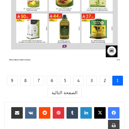
9
8
7
6
5
4
3
2
1
الصفحة التالية
لينكدإن
بينتيريست
مشاركة عبر البريد
طباعة