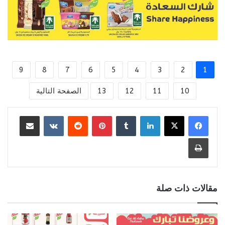
9
8
7
6
5
4
3
2
1
10
11
12
13
الصفحة التالية
لينكدإن
بينتيريست
مشاركة عبر البريد
طباعة
مقالات ذات صلة