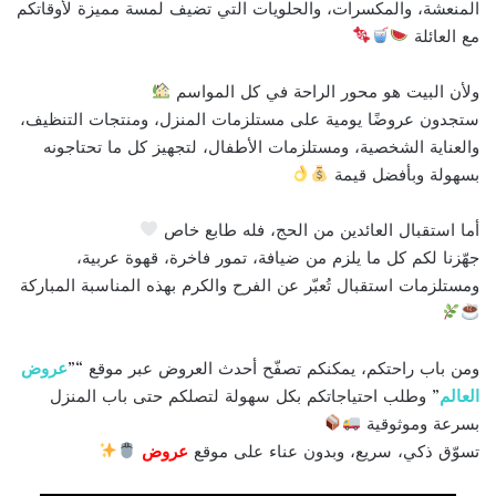
المنعشة، والمكسرات، والحلويات التي تضيف لمسة مميزة لأوقاتكم
مع العائلة
ولأن البيت هو محور الراحة في كل المواسم
ستجدون عروضًا يومية على مستلزمات المنزل، ومنتجات التنظيف،
والعناية الشخصية، ومستلزمات الأطفال، لتجهيز كل ما تحتاجونه
بسهولة وبأفضل قيمة
أما استقبال العائدين من الحج، فله طابع خاص
جهّزنا لكم كل ما يلزم من ضيافة، تمور فاخرة، قهوة عربية،
ومستلزمات استقبال تُعبّر عن الفرح والكرم بهذه المناسبة المباركة
ومن باب راحتكم، يمكنكم تصفّح أحدث العروض عبر موقع “”
عروض
العالم
” وطلب احتياجاتكم بكل سهولة لتصلكم حتى باب المنزل
بسرعة وموثوقية
تسوّق ذكي، سريع، وبدون عناء على موقع
عروض