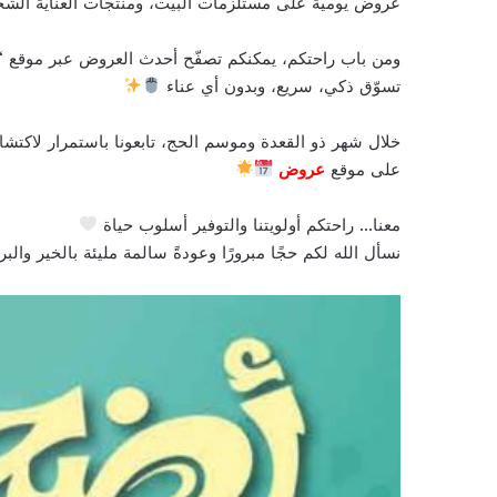
عروض يومية على مستلزمات البيت، ومنتجات العناية الشخص
ومن باب راحتكم، يمكنكم تصفّح أحدث العروض عبر موقع “
تسوّق ذكي، سريع، وبدون أي عناء
خلال شهر ذو القعدة وموسم الحج، تابعونا باستمرار لاكتش
على موقع
عروض
معنا… راحتكم أولويتنا والتوفير أسلوب حياة
نسأل الله لكم حجًا مبرورًا وعودةً سالمة مليئة بالخير والب