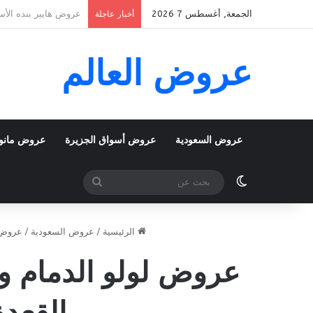
الجمعة, أغسطس 7 2026
عروض بنده الأسبوعية 5 اغسطس 2026 الموافق 22 صفر 1448 k To School
أخبار عاجلة
عروض العالم
عروض السعودية
عروض أسواق الجزيرة
عروض مانو
الوضع المظلم
بحث
عن
الرئيسية
/
عروض السعودية
/
عروض 
القعدة 1447 صفقات كبرى توف