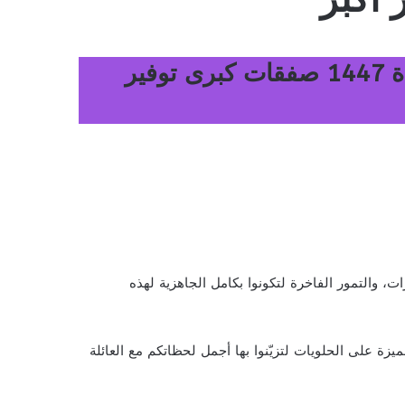
عروض لولو الدمام والجبيل الأسبوعية 13 مايو 2026 الموافق 25 ذو القعدة 1447 صفقات كبرى توفير
 والتمور الفاخرة لتكونوا بكامل الجاهزية لهذه
يزة على الحلويات لتزيّنوا بها أجمل لحظاتكم مع العائلة