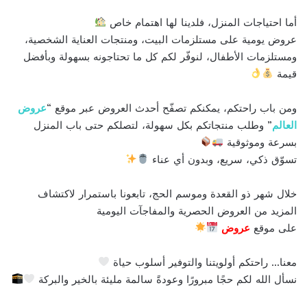
أما احتياجات المنزل، فلدينا لها اهتمام خاص
عروض يومية على مستلزمات البيت، ومنتجات العناية الشخصية،
ومستلزمات الأطفال، لنوفّر لكم كل ما تحتاجونه بسهولة وبأفضل
قيمة
ومن باب راحتكم، يمكنكم تصفّح أحدث العروض عبر موقع “
عروض
العالم
” وطلب منتجاتكم بكل سهولة، لتصلكم حتى باب المنزل
بسرعة وموثوقية
تسوّق ذكي، سريع، وبدون أي عناء
خلال شهر ذو القعدة وموسم الحج، تابعونا باستمرار لاكتشاف
المزيد من العروض الحصرية والمفاجآت اليومية
على موقع
عروض
معنا… راحتكم أولويتنا والتوفير أسلوب حياة
نسأل الله لكم حجًا مبرورًا وعودةً سالمة مليئة بالخير والبركة