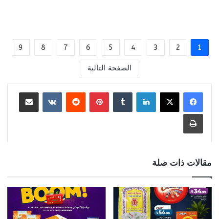
9
8
7
6
5
4
3
2
1
الصفحة التالية
لينكدإن
بينتيريست
مشاركة عبر البريد
طباعة
مقالات ذات صلة