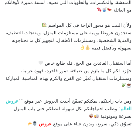
المنعشة، والمكسرات، والحلويات التي تضيف لمسة مميزة لأوقاتكم
مع العائلة
ولأن البيت هو محور الراحة في كل المواسم
ستجدون عروضًا يومية على مستلزمات المنزل، ومنتجات التنظيف،
والعناية الشخصية، ومستلزمات الأطفال، لتجهيز كل ما تحتاجونه
بسهولة وبأفضل قيمة
أما استقبال العائدين من الحج، فله طابع خاص
جهّزنا لكم كل ما يلزم من ضيافة، تمور فاخرة، قهوة عربية،
ومستلزمات استقبال تُعبّر عن الفرح والكرم بهذه المناسبة المباركة
ومن باب راحتكم، يمكنكم تصفّح أحدث العروض عبر موقع “”
عروض
العالم
” وطلب احتياجاتكم بكل سهولة لتصلكم حتى باب المنزل
بسرعة وموثوقية
تسوّق ذكي، سريع، وبدون عناء على موقع
عروض