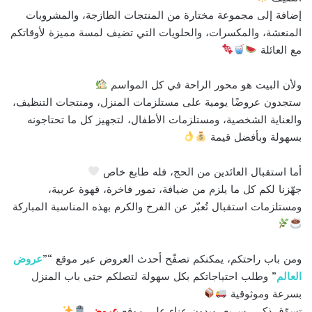
إضافة إلى مجموعة مختارة من المنتجات الطازجة، والمشروبات
المنعشة، والمكسرات، والحلويات التي تضيف لمسة مميزة لأوقاتكم
مع العائلة
ولأن البيت هو محور الراحة في كل المواسم
ستجدون عروضًا يومية على مستلزمات المنزل، ومنتجات التنظيف،
والعناية الشخصية، ومستلزمات الأطفال، لتجهيز كل ما تحتاجونه
بسهولة وبأفضل قيمة
أما استقبال العائدين من الحج، فله طابع خاص
جهّزنا لكم كل ما يلزم من ضيافة، تمور فاخرة، قهوة عربية،
ومستلزمات استقبال تُعبّر عن الفرح والكرم بهذه المناسبة المباركة
ومن باب راحتكم، يمكنكم تصفّح أحدث العروض عبر موقع “”
عروض
العالم
” وطلب احتياجاتكم بكل سهولة لتصلكم حتى باب المنزل
بسرعة وموثوقية
تسوّق ذكي، سريع، وبدون عناء على موقع
عروض