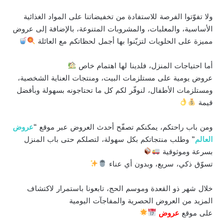
ولا تفوّتوا الفرصة للاستفادة من تخفيضاتنا على المواد الغذائية
الأساسية، والمعلبات، والمشروبات المتنوعة، بالإضافة إلى عروض
مميزة على الحلويات لتزيّنوا بها أجمل لحظاتكم مع العائلة
أما احتياجات المنزل، فلدينا لها اهتمام خاص
عروض يومية على مستلزمات البيت، ومنتجات العناية الشخصية،
ومستلزمات الأطفال، لنوفّر لكم كل ما تحتاجونه بسهولة وبأفضل
قيمة
ومن باب راحتكم، يمكنكم تصفّح أحدث العروض عبر موقع “
عروض
العالم
” وطلب منتجاتكم بكل سهولة، لتصلكم حتى باب المنزل
بسرعة وموثوقية
تسوّق ذكي، سريع، وبدون أي عناء
خلال شهر ذو القعدة وموسم الحج، تابعونا باستمرار لاكتشاف
المزيد من العروض الحصرية والمفاجآت اليومية
على موقع
عروض