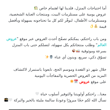
أما احتياجات المنزل، فلدينا لها اهتمام خاص
عروض يومية على مستلزمات البيت، ومنتجات العناية الشخصية،
ومستلزمات الأطفال، لنوفّر لكم كل ما تحتاجونه بسهولة وبأفضل
قيمة
ومن باب راحتكم، يمكنكم تصفّح أحدث العروض عبر موقع “
عروض
العالم
” وطلب منتجاتكم بكل سهولة، لتصلكم حتى باب المنزل
بسرعة وموثوقية
تسوّق ذكي، سريع، وبدون أي عناء
خلال شهر ذو القعدة وموسم الحج، تابعونا باستمرار لاكتشاف
المزيد من العروض الحصرية والمفاجآت اليومية
على موقع
عروض
معنا… راحتكم أولويتنا والتوفير أسلوب حياة
نسأل الله لكم حجًا مبرورًا وعودةً سالمة مليئة بالخير والبركة