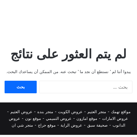
لم يتم العثور على نتائج
يبدوا أننا لم ’ نستطع أن نجد ما ’ تبحث عنه. من الممكن أن يساعدك البحث.
البحث
عن:
مواقع تهمك -
متجر العثيم
-
عروض الكويت
-
متجر بنده
-
عروض العثيم
-
عروض الامارات
-
موقع امازون
-
عروض التميمي
-
م
وقع نون
-
عروض
الدانوب
-
صحيفة سبق
-
عروض الراية
-
موقع حراج
-
متجر شي ان