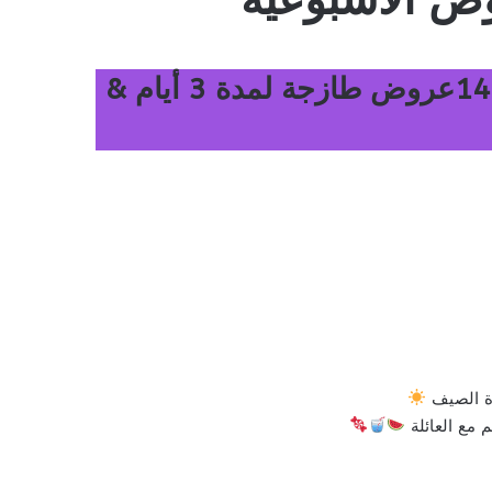
عروض نستو الدمام والخبر اليوم 14 يونيو 2026 الموافق 28 ذو الحجة 1447عروض طازجة لمدة 3 أيام &
رة الصيف
 مع العائلة