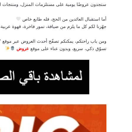
ستجدون عروضًا يومية على مستلزمات المنزل، ومنتجات الت
أما استقبال العائدين من الحج، فله طابع خاص
جهّزنا لكم كل ما يلزم من ضيافة، تمور فاخرة، قهوة عربية،
ومن باب راحتكم، يمكنكم تصفّح أحدث العروض عبر موقع “
تسوّق ذكي، سريع، وبدون عناء على موقع
عروض