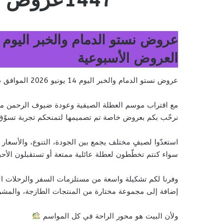
العروض الأسبوعية
عروض نستو الدمام والخبر اليوم 14 يونيو 2026 الموافق 28 ذو الحجة 1447عروض طازجة لمدة 3 أيام & العروض الأسبوعية
مع اقتراب موسم العطلة الصيفية وعودة ضيوف الرحمن من
نرحّب بكم بعروض خاصة تم تصميمها لتمنحكم تجربة تسوّق م
استعدّوا لصيفٍ مختلف يجمع بين الجودة، التنوع، والأسعار 
سواء كنتم تخطّطون لعطلة عائلية ممتعة أو تستقبلون الأحبة
وفرنا لكم تشكيلة واسعة من مستلزمات السفر والرحلات ال
إضافة إلى مجموعة مختارة من المنتجات الطازجة، والمشرو
ولأن البيت هو محور الراحة في كل المواسم