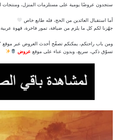
ستجدون عروضًا يومية على مستلزمات المنزل، ومنتجات الت
أما استقبال العائدين من الحج، فله طابع خاص
جهّزنا لكم كل ما يلزم من ضيافة، تمور فاخرة، قهوة عربية،
ومن باب راحتكم، يمكنكم تصفّح أحدث العروض عبر موقع “
تسوّق ذكي، سريع، وبدون عناء على موقع
عروض