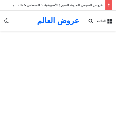
عروض التميمي المدينة المنورة الأسبوعية 5 اغسطس 2026 الموافق 22 صفر 1448 Back To School
عروض العالم
الو
بحث عن
القائمة