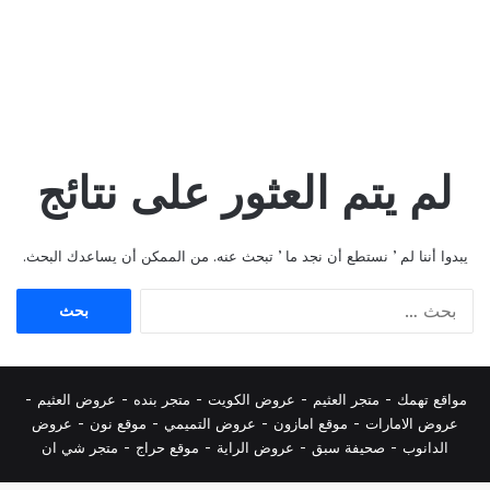
لم يتم العثور على نتائج
يبدوا أننا لم ’ نستطع أن نجد ما ’ تبحث عنه. من الممكن أن يساعدك البحث.
البحث
عن:
مواقع تهمك -
متجر العثيم
-
عروض الكويت
-
متجر بنده
-
عروض العثيم
-
عروض الامارات
-
موقع امازون
-
عروض التميمي
-
م
وقع نون
-
عروض
الدانوب
-
صحيفة سبق
-
عروض الراية
-
موقع حراج
-
متجر شي ان