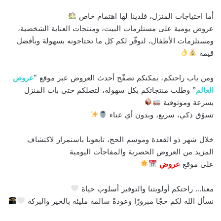
أما احتياجات المنزل، فلدينا لها اهتمام خاص
عروض يومية على مستلزمات البيت، ومنتجات العناية الشخصية،
ومستلزمات الأطفال، لنوفّر لكم كل ما تحتاجونه بسهولة وبأفضل
قيمة
ومن باب راحتكم، يمكنكم تصفّح أحدث العروض عبر موقع “
عروض
العالم
” وطلب منتجاتكم بكل سهولة، لتصلكم حتى باب المنزل
بسرعة وموثوقية
تسوّق ذكي، سريع، وبدون أي عناء
خلال شهر ذو القعدة وموسم الحج، تابعونا باستمرار لاكتشاف
المزيد من العروض الحصرية والمفاجآت اليومية
على موقع
عروض
معنا… راحتكم أولويتنا والتوفير أسلوب حياة
نسأل الله لكم حجًا مبرورًا وعودةً سالمة مليئة بالخير والبركة