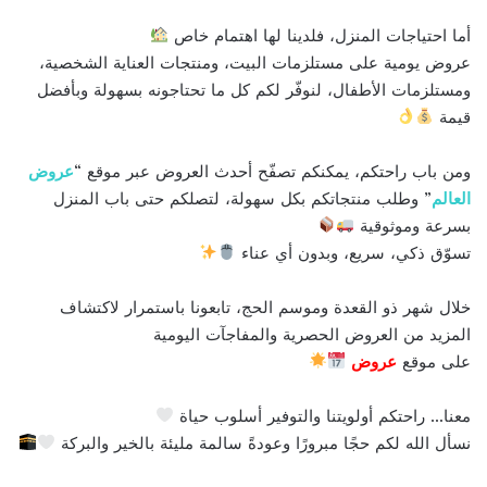
أما احتياجات المنزل، فلدينا لها اهتمام خاص
عروض يومية على مستلزمات البيت، ومنتجات العناية الشخصية،
ومستلزمات الأطفال، لنوفّر لكم كل ما تحتاجونه بسهولة وبأفضل
قيمة
ومن باب راحتكم، يمكنكم تصفّح أحدث العروض عبر موقع “
عروض
العالم
” وطلب منتجاتكم بكل سهولة، لتصلكم حتى باب المنزل
بسرعة وموثوقية
تسوّق ذكي، سريع، وبدون أي عناء
خلال شهر ذو القعدة وموسم الحج، تابعونا باستمرار لاكتشاف
المزيد من العروض الحصرية والمفاجآت اليومية
على موقع
عروض
معنا… راحتكم أولويتنا والتوفير أسلوب حياة
نسأل الله لكم حجًا مبرورًا وعودةً سالمة مليئة بالخير والبركة