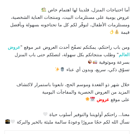
أما احتياجات المنزل، فلدينا لها اهتمام خاص
عروض يومية على مستلزمات البيت، ومنتجات العناية الشخصية،
ومستلزمات الأطفال، لنوفّر لكم كل ما تحتاجونه بسهولة وبأفضل
قيمة
ومن باب راحتكم، يمكنكم تصفّح أحدث العروض عبر موقع “
عروض
العالم
” وطلب منتجاتكم بكل سهولة، لتصلكم حتى باب المنزل
بسرعة وموثوقية
تسوّق ذكي، سريع، وبدون أي عناء
خلال شهر ذو القعدة وموسم الحج، تابعونا باستمرار لاكتشاف
المزيد من العروض الحصرية والمفاجآت اليومية
على موقع
عروض
معنا… راحتكم أولويتنا والتوفير أسلوب حياة
نسأل الله لكم حجًا مبرورًا وعودةً سالمة مليئة بالخير والبركة