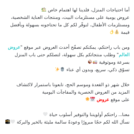
أما احتياجات المنزل، فلدينا لها اهتمام خاص
عروض يومية على مستلزمات البيت، ومنتجات العناية الشخصية،
ومستلزمات الأطفال، لنوفّر لكم كل ما تحتاجونه بسهولة وبأفضل
قيمة
ومن باب راحتكم، يمكنكم تصفّح أحدث العروض عبر موقع “
عروض
العالم
” وطلب منتجاتكم بكل سهولة، لتصلكم حتى باب المنزل
بسرعة وموثوقية
تسوّق ذكي، سريع، وبدون أي عناء
خلال شهر ذو القعدة وموسم الحج، تابعونا باستمرار لاكتشاف
المزيد من العروض الحصرية والمفاجآت اليومية
على موقع
عروض
معنا… راحتكم أولويتنا والتوفير أسلوب حياة
نسأل الله لكم حجًا مبرورًا وعودةً سالمة مليئة بالخير والبركة