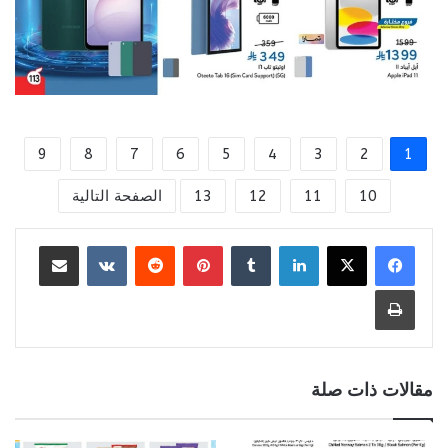
9
8
7
6
5
4
3
2
1
10
11
12
13
الصفحة التالية
لينكدإن
بينتيريست
مشاركة عبر البريد
طباعة
مقالات ذات صلة