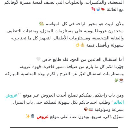
المنعشة، والمكسرات، والحلويات التي تضيف لمسة مميزة لأوقاتكم
مع العائلة
ولأن البيت هو محور الراحة في كل المواسم
ستجدون عروضًا يومية على مستلزمات المنزل، ومنتجات التنظيف،
والعناية الشخصية، ومستلزمات الأطفال، لتجهيز كل ما تحتاجونه
بسهولة وبأفضل قيمة
أما استقبال العائدين من الحج، فله طابع خاص
جهّزنا لكم كل ما يلزم من ضيافة، تمور فاخرة، قهوة عربية،
ومستلزمات استقبال تُعبّر عن الفرح والكرم بهذه المناسبة المباركة
ومن باب راحتكم، يمكنكم تصفّح أحدث العروض عبر موقع “”
عروض
العالم
” وطلب احتياجاتكم بكل سهولة لتصلكم حتى باب المنزل
بسرعة وموثوقية
تسوّق ذكي، سريع، وبدون عناء على موقع
عروض