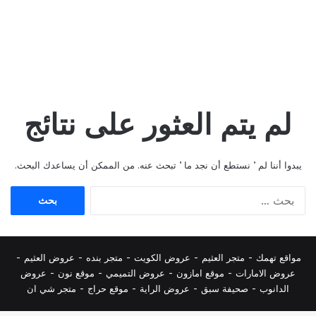
لم يتم العثور على نتائج
يبدوا أننا لم ’ نستطع أن نجد ما ’ تبحث عنه. من الممكن أن يساعدك البحث.
البحث
عن:
مواقع تهمك -
متجر العثيم
-
عروض الكويت
-
متجر بنده
-
عروض العثيم
-
عروض الامارات
-
موقع امازون
-
عروض التميمي
-
م
وقع نون
-
عروض
الدانوب
-
صحيفة سبق
-
عروض الراية
-
موقع حراج
-
متجر شي ان