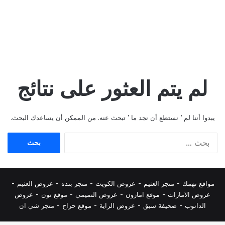
لم يتم العثور على نتائج
يبدوا أننا لم ’ نستطع أن نجد ما ’ تبحث عنه. من الممكن أن يساعدك البحث.
البحث
عن:
مواقع تهمك -
متجر العثيم
-
عروض الكويت
-
متجر بنده
-
عروض العثيم
-
عروض الامارات
-
موقع امازون
-
عروض التميمي
-
م
وقع نون
-
عروض
الدانوب
-
صحيفة سبق
-
عروض الراية
-
موقع حراج
-
متجر شي ان