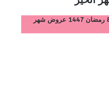
عروض رمضان من رامز السعودية لمدة أسبوع 25 فبراير 2026 الموافق 8 رمضان 1447 عروض شهر