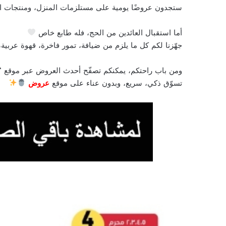
ستجدون عروضًا يومية على مستلزمات المنزل، ومنتجات الت
أما استقبال العائدين من الحج، فله طابع خاص
جهّزنا لكم كل ما يلزم من ضيافة، تمور فاخرة، قهوة عربية،
ومن باب راحتكم، يمكنكم تصفّح أحدث العروض عبر موقع “
تسوّق ذكي، سريع، وبدون عناء على موقع
عروض